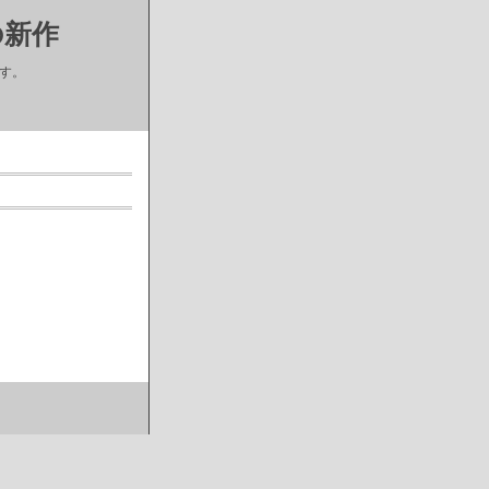
の新作
す。