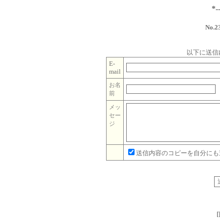
*
No.
以下に送信
E-
mail
お名
前
メッ
セー
ジ
送信内容のコピーを自分にも